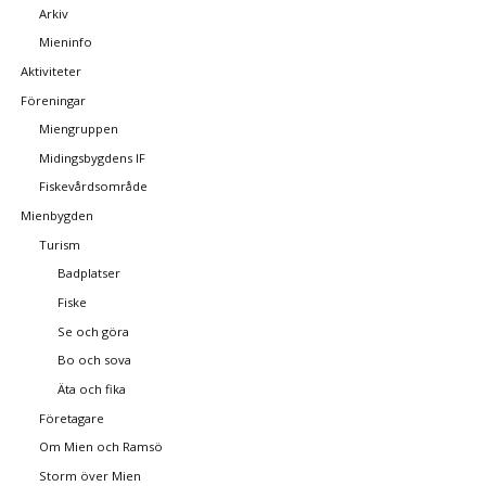
Arkiv
Mieninfo
Aktiviteter
Föreningar
Miengruppen
Midingsbygdens IF
Fiskevårdsområde
Mienbygden
Turism
Badplatser
Fiske
Se och göra
Bo och sova
Äta och fika
Företagare
Om Mien och Ramsö
Storm över Mien