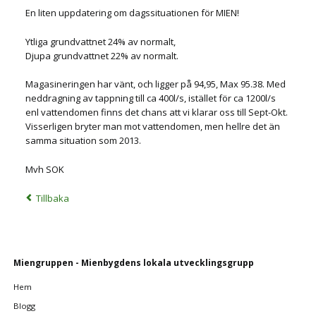
En liten uppdatering om dagssituationen för MIEN!
Ytliga grundvattnet 24% av normalt,
Djupa grundvattnet 22% av normalt.
Magasineringen har vänt, och ligger på 94,95, Max 95.38. Med
neddragning av tappning till ca 400l/s, istället för ca 1200l/s
enl vattendomen finns det chans att vi klarar oss till Sept-Okt.
Visserligen bryter man mot vattendomen, men hellre det än
samma situation som 2013.
Mvh SOK
Tillbaka
Ta
Miengruppen - Mienbygdens lokala utvecklingsgrupp
bort
Hem
navigering
Blogg