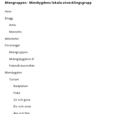
Skip
Miengruppen - Mienbygdens lokala utvecklingsgrupp
navigation
Hem
Blogg
Arkiv
Mieninfo
Aktiviteter
Föreningar
Miengruppen
Midingsbygdens IF
Fiskevårdsområde
Mienbygden
Turism
Badplatser
Fiske
Se och göra
Bo och sova
Äta och fika