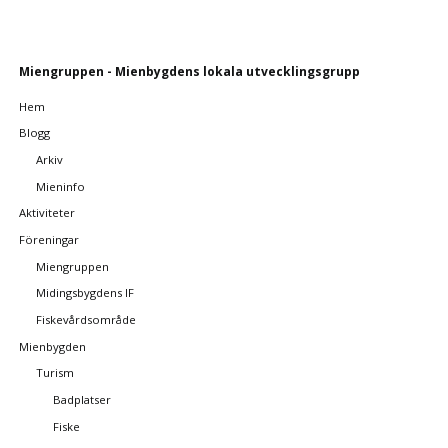
Skip
Miengruppen - Mienbygdens lokala utvecklingsgrupp
navigation
Hem
Blogg
Arkiv
Mieninfo
Aktiviteter
Föreningar
Miengruppen
Midingsbygdens IF
Fiskevårdsområde
Mienbygden
Turism
Badplatser
Fiske