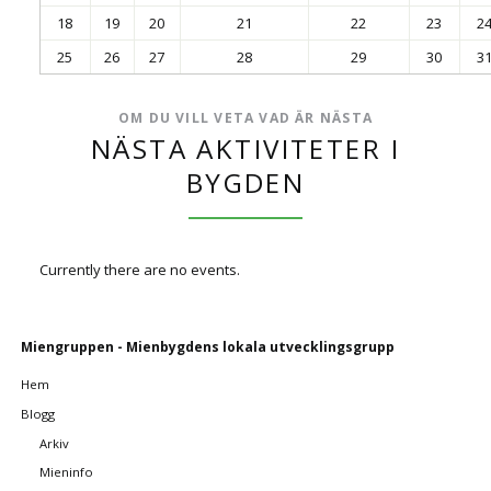
18
19
20
21
22
23
2
25
26
27
28
29
30
3
OM DU VILL VETA VAD ÄR NÄSTA
NÄSTA AKTIVITETER I
BYGDEN
Currently there are no events.
Skip
Miengruppen - Mienbygdens lokala utvecklingsgrupp
navigation
Hem
Blogg
Arkiv
Mieninfo