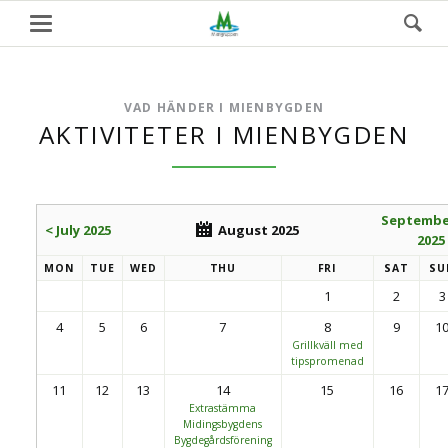
VAD HÄNDER I MIENBYGDEN
AKTIVITETER I MIENBYGDEN
Septemb
< July 2025
August 2025
2025
MON
TUE
WED
THU
FRI
SAT
SU
1
2
3
4
5
6
7
8
9
1
Grillkväll med
tipspromenad
11
12
13
14
15
16
1
Extrastämma
Midingsbygdens
Bygdegårdsförening