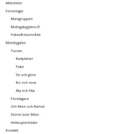
Aktiviteter
Föreningar
Miengruppen
Midingsbygdens IF
Fiskevårdsområde
Mienbygden
Turism
Badplatser
Fiske
Se och göra
Bo och sova
Äta och fika
Företagare
Om Mien och Ramsö
Storm över Mien
Helikopterbilder
Kontakt